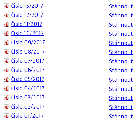
Číslo 13/2017
Stáhnout
Číslo 12/2017
Stáhnout
Číslo 11/2017
Stáhnout
Číslo 10/2017
Stáhnout
Číslo 09/2017
Stáhnout
Číslo 08/2017
Stáhnout
Číslo 07/2017
Stáhnout
Číslo 06/2017
Stáhnout
Číslo 05/2017
Stáhnout
Číslo 04/2017
Stáhnout
Číslo 03/2017
Stáhnout
Číslo 02/2017
Stáhnout
Číslo 01/2017
Stáhnout