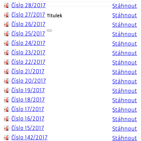
Číslo 28/2017
Stáhnout
Číslo 27/2017
Stáhnout
Titulek
Číslo 26/2017
Stáhnout
Číslo 25/2017
Stáhnout
Číslo 24/2017
Stáhnout
Číslo 23/2017
Stáhnout
Číslo 22/2017
Stáhnout
Číslo 21/2017
Stáhnout
Číslo 20/2017
Stáhnout
Číslo 19/2017
Stáhnout
Číslo 18/2017
Stáhnout
Číslo 17/2017
Stáhnout
Číslo 16/2017
Stáhnout
Číslo 15/2017
Stáhnout
Číslo 142/2017
Stáhnout