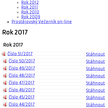
Rok 2012
Rok 2011
Rok 2010
Rok 2009
Prostějovský Večerník on-line
Rok 2017
Rok 2017
Číslo 51/2017
Stáhnout
Číslo 50/2017
Stáhnout
Číslo 49/2017
Stáhnout
Číslo 48/2017
Stáhnout
Číslo 47/2017
Stáhnout
Číslo 46/2017
Stáhnout
Číslo 45/2017
Stáhnout
Číslo 44/2017
Stáhnout